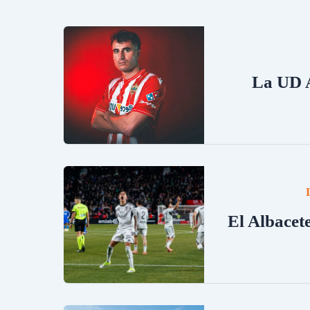
La UD A
El Albacet