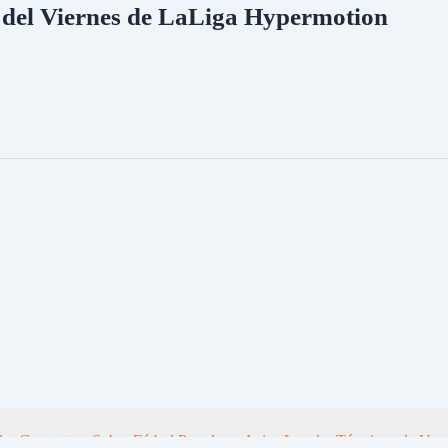
 del Viernes de LaLiga Hypermotion
d
Contacto
Sobre Fútbol Popular
Aviso Legal y Términos de Uso