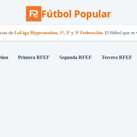
Fútbol Popular
cias de
LaLiga Hypermotion
,
1ª
,
2ª
y
3ª Federación
. El fútbol que se 
Ir
tion
Primera RFEF
Segunda RFEF
Tercera RFEF
al
contenido