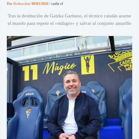
Por
Redacción
/
09/03/2026
/
cadiz cf
Tras la destitución de Gaizka Garitano, el técnico catalán asume
el mando para repetir el «milagro» y salvar al conjunto amarillo