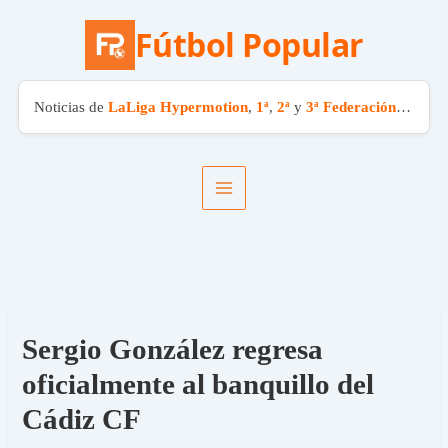
Fútbol Popular
Noticias de
LaLiga Hypermotion
,
1ª
,
2ª
y
3ª Federación
. El fút
Ir
al
contenido
Sergio González regresa
oficialmente al banquillo del
Cádiz CF