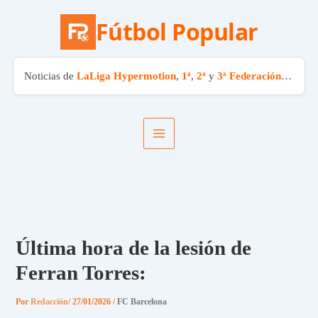
Fútbol Popular
Noticias de
LaLiga Hypermotion
,
1ª
,
2ª
y
3ª Federación
. El fút
Ir
al
contenido
Última hora de la lesión de
Ferran Torres:
Por
Redacción
/
27/01/2026
/
FC Barcelona