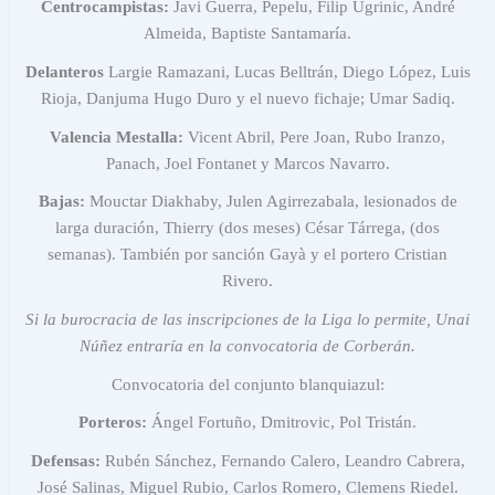
Centrocampistas:
⁠Javi Guerra, Pepelu, Filip Ugrinic, André
Almeida, Baptiste Santamaría.
Delanteros
Largie Ramazani, Lucas Belltrán, Diego López, Luis
Rioja, Danjuma Hugo Duro y el nuevo fichaje; Umar Sadiq.
Valencia Mestalla:
Vicent Abril, Pere Joan, Rubo Iranzo,
Panach, Joel Fontanet y Marcos Navarro.
Bajas:
Mouctar Diakhaby, Julen Agirrezabala, lesionados de
larga duración, Thierry (dos meses) César Tárrega, (dos
semanas). También por sanción Gayà y el portero Cristian
Rivero.
Si la burocracia de las inscripciones de la Liga lo permite, Unai
Núñez entraría en la convocatoria de Corberán.
Convocatoria del conjunto blanquiazul:
Porteros:
Ángel Fortuño, Dmitrovic, Pol Tristán.
Defensas:
Rubén Sánchez, Fernando Calero, Leandro Cabrera,
José Salinas, Miguel Rubio, Carlos Romero, Clemens Riedel.