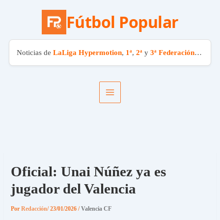
Fútbol Popular
Noticias de
LaLiga Hypermotion
,
1ª
,
2ª
y
3ª Federación
. El fút
Ir
al
contenido
Oficial: Unai Núñez ya es
jugador del Valencia
Por
Redacción
/
23/01/2026
/
Valencia CF