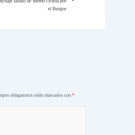
 fichaje fallido de Memo Ochoa por
el Burgos
mpos obligatorios están marcados con
*