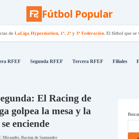
Fútbol Popular
cias de
LaLiga Hypermotion
,
1ª
,
2ª
y
3ª Federación
. El fútbol que se 
era RFEF
Segunda RFEF
Tercera RFEF
Filiales
F
Segunda: El Racing de
a golpea la mesa y la
Busca
se enciende
F
,
Mirandés
,
Racing de Santander