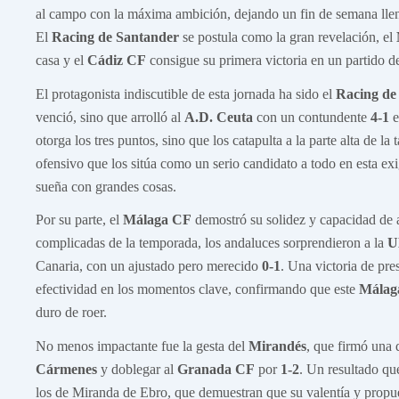
al campo con la máxima ambición, dejando un fin de semana lle
El
Racing de Santander
se postula como la gran revelación, el
casa y el
Cádiz CF
consigue su primera victoria en un partido de
El protagonista indiscutible de esta jornada ha sido el
Racing de
venció, sino que arrolló al
A.D. Ceuta
con un contundente
4-1
e
otorga los tres puntos, sino que los catapulta a la parte alta de l
ofensivo que los sitúa como un serio candidato a todo en esta exi
sueña con grandes cosas.
Por su parte, el
Málaga CF
demostró su solidez y capacidad de a
complicadas de la temporada, los andaluces sorprendieron a la
U
Canaria, con un ajustado pero merecido
0-1
. Una victoria de pre
efectividad en los momentos clave, confirmando que este
Málag
duro de roer.
No menos impactante fue la gesta del
Mirandés
, que firmó una d
Cármenes
y doblegar al
Granada CF
por
1-2
. Un resultado qu
los de Miranda de Ebro, que demuestran que su valentía y propu