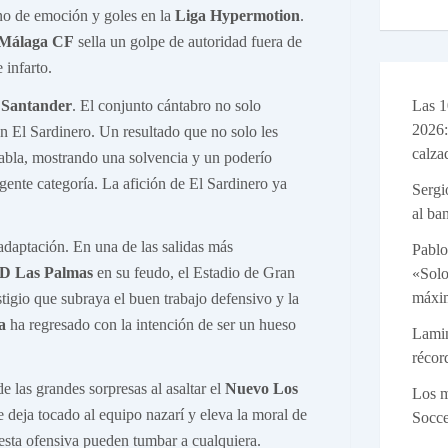
no de emoción y goles en la
Liga Hypermotion
.
Málaga CF
sella un golpe de autoridad fuera de
 infarto.
Las 1
 Santander
. El conjunto cántabro no solo
2026:
n El Sardinero. Un resultado que no solo les
calza
a tabla, mostrando una solvencia y un poderío
gente categoría. La afición de El Sardinero ya
Sergi
al ba
daptación. En una de las salidas más
Pablo
D Las Palmas
en su feudo, el Estadio de Gran
«Solo
máxim
stigio que subraya el buen trabajo defensivo y la
a
ha regresado con la intención de ser un hueso
Lamin
récor
e las grandes sorpresas al asaltar el
Nuevo Los
Los m
e deja tocado al equipo nazarí y eleva la moral de
Socc
esta ofensiva pueden tumbar a cualquiera.