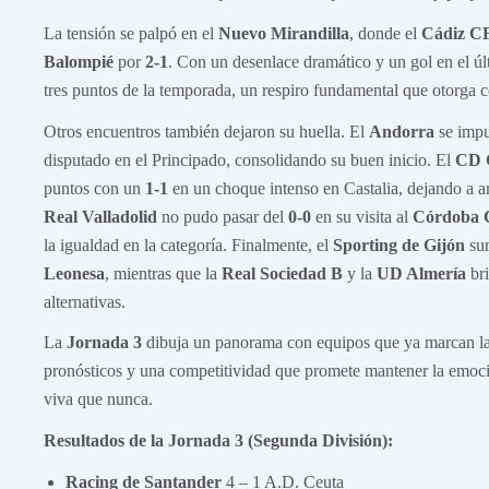
La tensión se palpó en el
Nuevo Mirandilla
, donde el
Cádiz C
Balompié
por
2-1
. Con un desenlace dramático y un gol en el úl
tres puntos de la temporada, un respiro fundamental que otorga c
Otros encuentros también dejaron su huella. El
Andorra
se imp
disputado en el Principado, consolidando su buen inicio. El
CD C
puntos con un
1-1
en un choque intenso en Castalia, dejando a 
Real Valladolid
no pudo pasar del
0-0
en su visita al
Córdoba 
la igualdad en la categoría. Finalmente, el
Sporting de Gijón
sum
Leonesa
, mientras que la
Real Sociedad B
y la
UD Almería
bri
alternativas.
La
Jornada 3
dibuja un panorama con equipos que ya marcan la d
pronósticos y una competitividad que promete mantener la emoció
viva que nunca.
Resultados de la Jornada 3 (Segunda División):
Racing de Santander
4 – 1 A.D. Ceuta