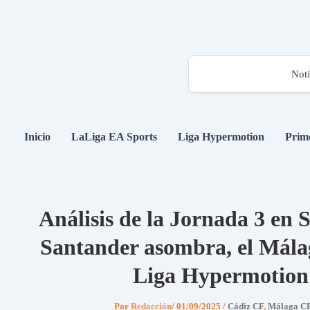
Noti
Ir
al
Inicio
LaLiga EA Sports
Liga Hypermotion
Prim
contenido
Análisis de la Jornada 3 en 
Santander asombra, el Málag
Liga Hypermotion 
Por
Redacción
/
01/09/2025
/
Cádiz CF
,
Málaga C