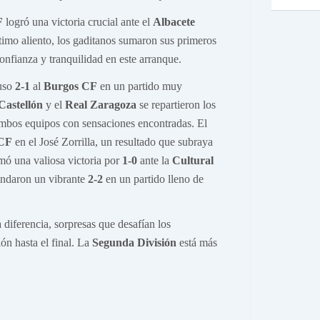
F
logró una victoria crucial ante el
Albacete
timo aliento, los gaditanos sumaron sus primeros
onfianza y tranquilidad en este arranque.
uso
2-1
al
Burgos CF
en un partido muy
astellón
y el
Real Zaragoza
se repartieron los
ambos equipos con sensaciones encontradas. El
CF
en el José Zorrilla, un resultado que subraya
ó una valiosa victoria por
1-0
ante la
Cultural
ndaron un vibrante
2-2
en un partido lleno de
iferencia, sorpresas que desafían los
n hasta el final. La
Segunda División
está más