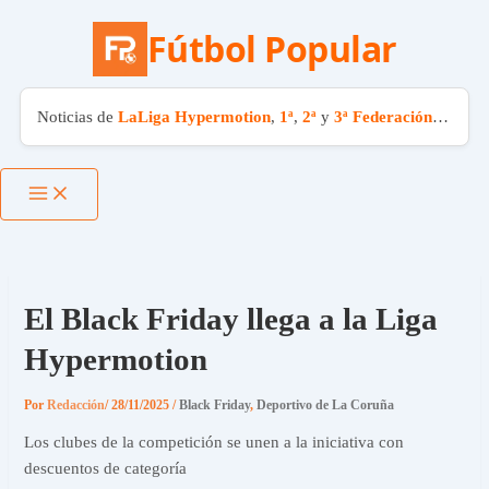
Fútbol Popular
Noticias de
LaLiga Hypermotion
,
1ª
,
2ª
y
3ª Federación
. El fút
Ir
al
contenido
El Black Friday llega a la Liga
Hypermotion
Por
Redacción
/
28/11/2025
/
Black Friday
,
Deportivo de La Coruña
Los clubes de la competición se unen a la iniciativa con
descuentos de categoría