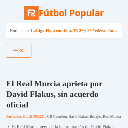
Fútbol Popular
Noticias de
LaLiga Hypermotion
,
1ª
,
2ª
y
3ª Federación
. El fút
Ir
al
contenido
El Real Murcia aprieta por
David Flakus, sin acuerdo
oficial
Por
Redacción
/
28/08/2025
/
CD Castellón
,
David Flakus
,
fichajes
,
Real Murcia
El Real Murcia negocia la incorporación de David Flakus