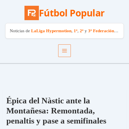
Fútbol Popular
Noticias de
LaLiga Hypermotion
,
1ª
,
2ª
y
3ª Federación
. El fút
Ir
al
contenido
Épica del Nàstic ante la
Montañesa: Remontada,
penaltis y pase a semifinales