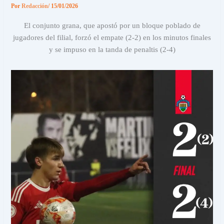
Por
Redacción
/
15/01/2026
El conjunto grana, que apostó por un bloque poblado de
jugadores del filial, forzó el empate (2-2) en los minutos finales
y se impuso en la tanda de penaltis (2-4)