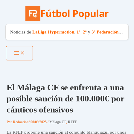
Fútbol Popular
Noticias de
LaLiga Hypermotion
,
1ª
,
2ª
y
3ª Federación
. El fút
Ir
al
contenido
El Málaga CF se enfrenta a una
posible sanción de 100.000€ por
cánticos ofensivos
Por
Redacción
/
06/09/2025
/
Málaga CF
,
RFEF
La RFEF propone una sanción al conjunto blanquiazul por unos