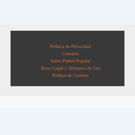
Política de Privacidad
Contacto
Sobre Fútbol Popular
Aviso Legal y Términos de Uso
Política de Cookies
Todos los derechos © 2026 Fútbol Popular | Funciona gracias a
Tema
Astra para WordPress