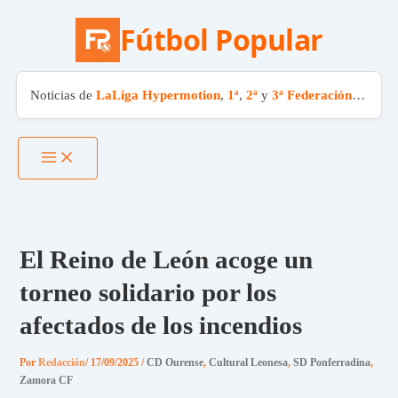
Fútbol Popular
Noticias de
LaLiga Hypermotion
,
1ª
,
2ª
y
3ª Federación
. El fút
Ir
al
contenido
El Reino de León acoge un
torneo solidario por los
afectados de los incendios
Por
Redacción
/
17/09/2025
/
CD Ourense
,
Cultural Leonesa
,
SD Ponferradina
,
Zamora CF