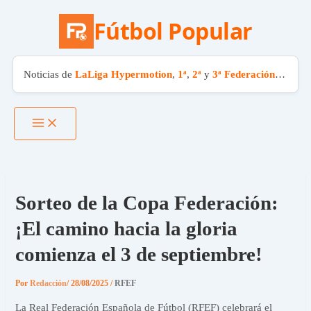
Fútbol Popular
Noticias de
LaLiga Hypermotion
,
1ª
,
2ª
y
3ª Federación
. El fút
Ir
al
contenido
Sorteo de la Copa Federación:
¡El camino hacia la gloria
comienza el 3 de septiembre!
Por
Redacción
/
28/08/2025
/
RFEF
La Real Federación Española de Fútbol (RFEF) celebrará el