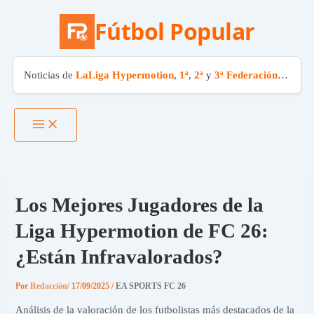
Fútbol Popular
Noticias de
LaLiga Hypermotion
,
1ª
,
2ª
y
3ª Federación
. El fút
Ir
al
contenido
Los Mejores Jugadores de la
Liga Hypermotion de FC 26:
¿Están Infravalorados?
Por
Redacción
/
17/09/2025
/
EA SPORTS FC 26
Análisis de la valoración de los futbolistas más destacados de la