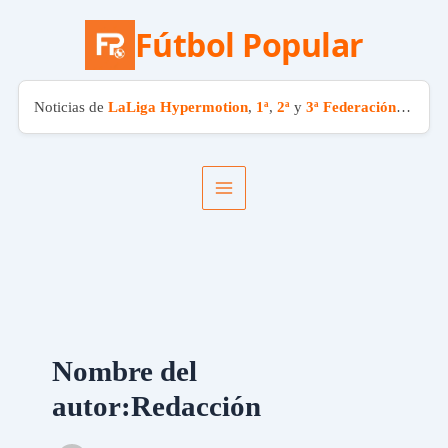
Fútbol Popular
Noticias de
LaLiga Hypermotion
,
1ª
,
2ª
y
3ª Federación
. El fút
Ir
al
contenido
Nombre del
autor:Redacción