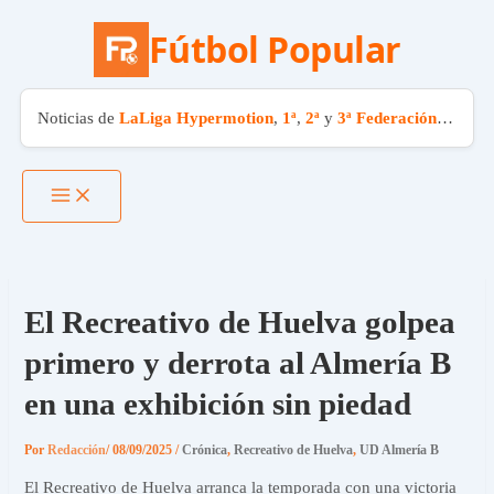
Fútbol Popular
Noticias de
LaLiga Hypermotion
,
1ª
,
2ª
y
3ª Federación
. El fút
Ir
al
contenido
El Recreativo de Huelva golpea
primero y derrota al Almería B
en una exhibición sin piedad
Por
Redacción
/
08/09/2025
/
Crónica
,
Recreativo de Huelva
,
UD Almería B
El Recreativo de Huelva arranca la temporada con una victoria