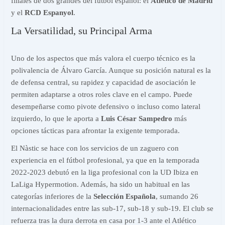
filiales de dos grandes del fútbol español: el
Atlético de Madrid
y el
RCD Espanyol
.
La Versatilidad, su Principal Arma
Uno de los aspectos que más valora el cuerpo técnico es la
polivalencia de Álvaro García. Aunque su posición natural es la
de defensa central, su rapidez y capacidad de asociación le
permiten adaptarse a otros roles clave en el campo. Puede
desempeñarse como pivote defensivo o incluso como lateral
izquierdo, lo que le aporta a
Luis César Sampedro
más
opciones tácticas para afrontar la exigente temporada.
El Nàstic se hace con los servicios de un zaguero con
experiencia en el fútbol profesional, ya que en la temporada
2022-2023 debutó en la liga profesional con la UD Ibiza en
LaLiga Hypermotion. Además, ha sido un habitual en las
categorías inferiores de la
Selección Española
, sumando 26
internacionalidades entre las sub-17, sub-18 y sub-19. El club se
refuerza tras la dura derrota en casa por 1-3 ante el Atlético