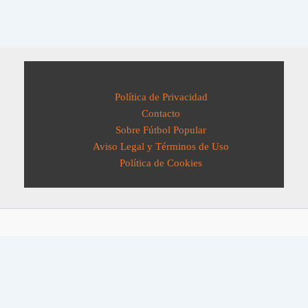
Política de Privacidad
Contacto
Sobre Fútbol Popular
Aviso Legal y Términos de Uso
Política de Cookies
Todos los derechos © 2026 Fútbol Popular | Funciona gracias a
Tema
Astra para WordPress