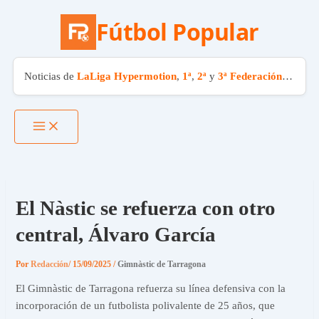
Fútbol Popular
Noticias de
LaLiga Hypermotion
,
1ª
,
2ª
y
3ª Federación
. El fút
Ir
al
contenido
El Nàstic se refuerza con otro
central, Álvaro García
Por
Redacción
/
15/09/2025
/
Gimnàstic de Tarragona
El Gimnàstic de Tarragona refuerza su línea defensiva con la
incorporación de un futbolista polivalente de 25 años, que